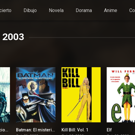
cierto
Dibujo
Novela
Dorama
Anime
Co
2003
Matrix: Revoluciones
Batman: El misterio de Batimujer
Kill Bill: Vol. 1
Elf
6.7
6.6
8.2