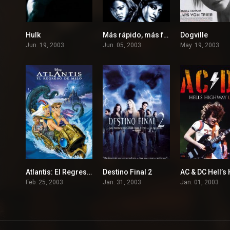
Hulk
Más rápido, más furioso
Dogville
5.6
5.9
Jun. 19, 2003
Jun. 05, 2003
May. 19, 2003
Atlantis: El Regreso de Milo
Destino Final 2
0
6.2
Feb. 25, 2003
Jan. 31, 2003
Jan. 01, 2003