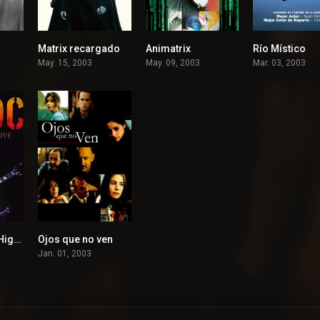
Matrix recargado
Animatrix
Río Místico
8
7.2
7.3
May. 15, 2003
May. 09, 2003
Mar. 03, 2003
AC & DC Hell’s Highway
Ojos que no ven
6.8
7.5
Jan. 01, 2003