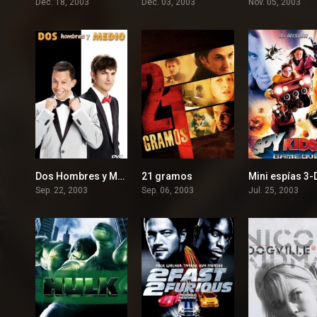
Dec. 18, 2003
Dec. 03, 2003
Nov. 05, 2003
Dos Hombres y Medio
21 gramos
Mini espías 3-
7.46
7.6
Sep. 22, 2003
Sep. 06, 2003
Jul. 25, 2003