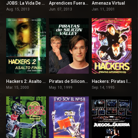
JOBS: La Vida De Steve Jobs
Aprendices Fuera de Linea
Amenaza Virtual
6
6.3
6.1
Aug. 15, 2013
Jun. 07, 2013
Jan. 11, 2001
Hackers 2: Asalto final
Piratas de Silicon Valley
Hackers: Piratas Informáticos
6.2
7.2
6.2
Mar. 15, 2000
May. 10, 1999
Sep. 14, 1995