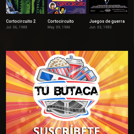
Cortocircuito 2
Cortocircuito
Juegos de guerra
5.7
6.6
7.1
Jul. 06, 1988
May. 09, 1986
Jun. 03, 1983