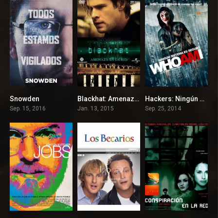
Snowden
Blackhat: Amenaza en la red
Hackers: Ningún sistema es seguro
7.3
5.5
7.5
Sep. 15, 2016
Jan. 13, 2015
Sep. 25, 2014