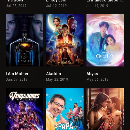
8.471
6.8
5.7
Jul. 25, 2019
Jul. 12, 2019
Jun. 19, 2019
I Am Mother
Aladdín
Abyss
6.7
6.9
8.157
Jun. 07, 2019
May. 22, 2019
May. 06, 2019