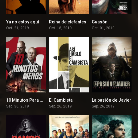
Ya no estoy aquí
Reina de elefantes
Guasón
7.3
7.8
8.4
Oct. 21, 2019
Oct. 18, 2019
Oct. 01, 2019
10 Minutos Para Morir
El Cambista
La pasión de Javier
3.6
6.3
6.6
Sep. 30, 2019
Sep. 26, 2019
Sep. 26, 2019