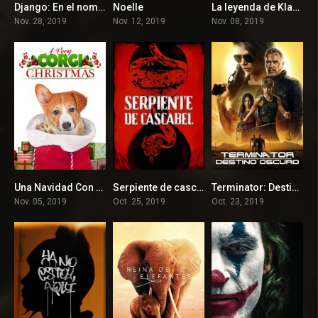
Django: En el nombre del hijo
Noelle
La leyenda de Klaus
7.2
6.3
8.2
Nov. 28, 2019
Nov. 12, 2019
Nov. 08, 2019
Una Navidad Con Corgi
Serpiente de cascabel
Terminator: Destino oculto
5.4
4.7
6.2
Nov. 05, 2019
Oct. 25, 2019
Oct. 23, 2019