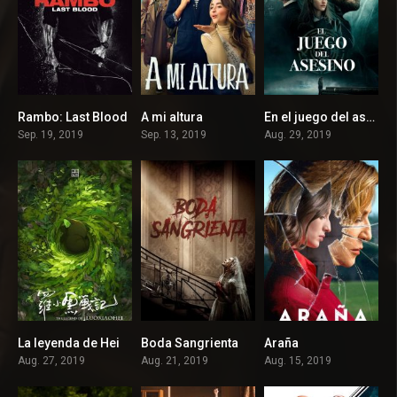
Rambo: Last Blood
A mi altura
En el juego del asesino
6.1
5.2
5.9
Sep. 19, 2019
Sep. 13, 2019
Aug. 29, 2019
La leyenda de Hei
Boda Sangrienta
Araña
7.3
6.9
6.3
Aug. 27, 2019
Aug. 21, 2019
Aug. 15, 2019