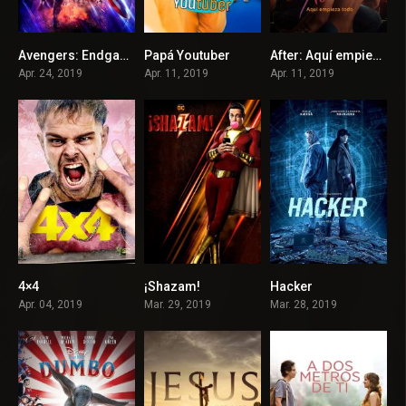
Avengers: Endgame
Papá Youtuber
After: Aquí empieza todo
8.4
3.8
5.3
Apr. 24, 2019
Apr. 11, 2019
Apr. 11, 2019
4×4
¡Shazam!
Hacker
5.7
7
5.3
Apr. 04, 2019
Mar. 29, 2019
Mar. 28, 2019