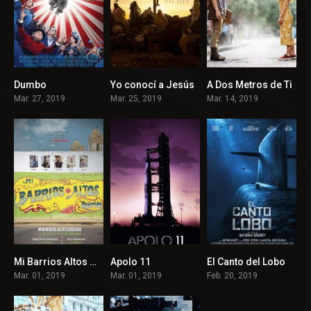
Dumbo
Yo conocí a Jesús
A Dos Metros de Ti
6.3
7.8
7.2
Mar. 27, 2019
Mar. 25, 2019
Mar. 14, 2019
Mi Barrios Altos Querido
Apolo 11
El Canto del Lobo
7.2
8.1
6.9
Mar. 01, 2019
Mar. 01, 2019
Feb. 20, 2019