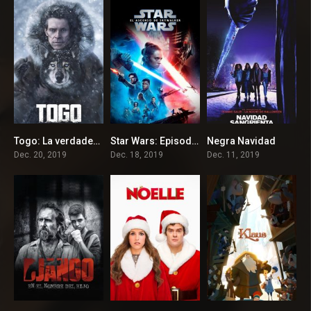
Togo: La verdadera historia
Star Wars: Episodio IX – El ascenso de Skywalker
Negra Navidad
0
0
3.5
Dec. 20, 2019
Dec. 18, 2019
Dec. 11, 2019