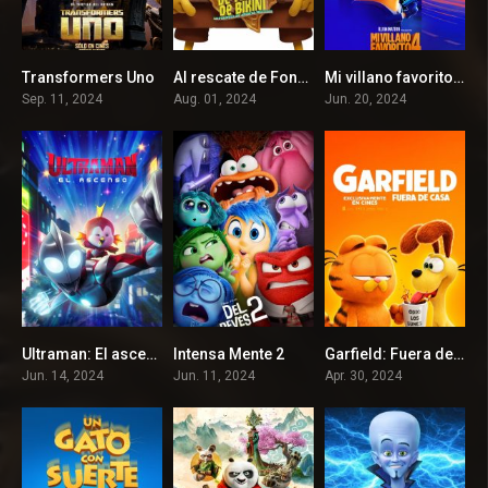
Transformers Uno
Al rescate de Fondo de Bikini: La película de Arenita Mejillas
Mi villano favorito 4
7.9
3.7
6.2
Sep. 11, 2024
Aug. 01, 2024
Jun. 20, 2024
Ultraman: El ascenso
Intensa Mente 2
Garfield: Fuera de Casa
7
7.8
6
Jun. 14, 2024
Jun. 11, 2024
Apr. 30, 2024