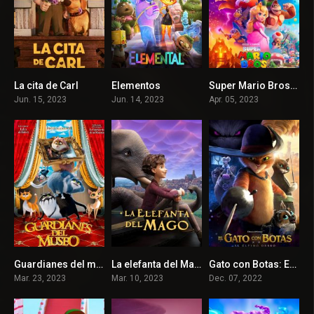
La cita de Carl
Elementos
Super Mario Bros. La película
6.4
7
7
Jun. 15, 2023
Jun. 14, 2023
Apr. 05, 2023
Guardianes del museo
La elefanta del Mago
Gato con Botas: El último deseo
4.7
6.6
7.8
Mar. 23, 2023
Mar. 10, 2023
Dec. 07, 2022