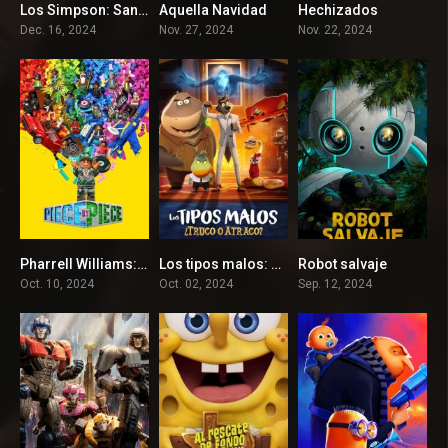
Los Simpson: Santa Homero
Aquella Navidad
Hechizados
6.8
6.8
8.2
Dec. 16, 2024
Nov. 27, 2024
Nov. 22, 2024
Pharrell Williams: Pieza por pieza
Los tipos malos: ¿Truco o atraco?
Robot salvaje
7
5.5
8.5
Oct. 10, 2024
Oct. 02, 2024
Sep. 12, 2024