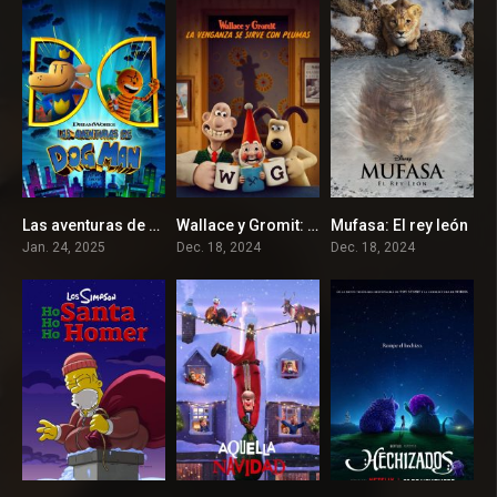
Las aventuras de Dog Man
Wallace y Gromit: La venganza se sirve con plumas
Mufasa: El rey león
6.4
7.9
6.7
Jan. 24, 2025
Dec. 18, 2024
Dec. 18, 2024