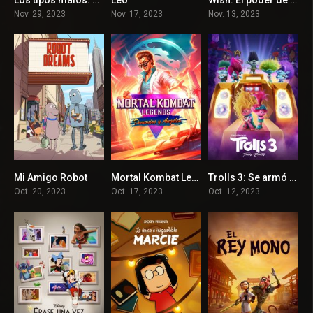
0
7
5.6
Nov. 29, 2023
Nov. 17, 2023
Nov. 13, 2023
Mi Amigo Robot
Mortal Kombat Legends – Demonios y Ángeles
Trolls 3: Se armó la banda
7.6
5.9
6
Oct. 20, 2023
Oct. 17, 2023
Oct. 12, 2023