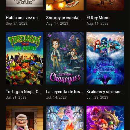
Había una vez un estudio
Snoopy presenta: La extraordinaria Marcie
El Rey Mono
8.4
7.1
5.8
Sep. 24, 2023
Aug. 17, 2023
Aug. 11, 2023
Tortugas Ninja: Caos mutante
La Leyenda de los Chaneques
Krakens y sirenas: Conoce a los Gillman
7.2
6.4
5.7
Jul. 31, 2023
Jul. 14, 2023
Jun. 28, 2023