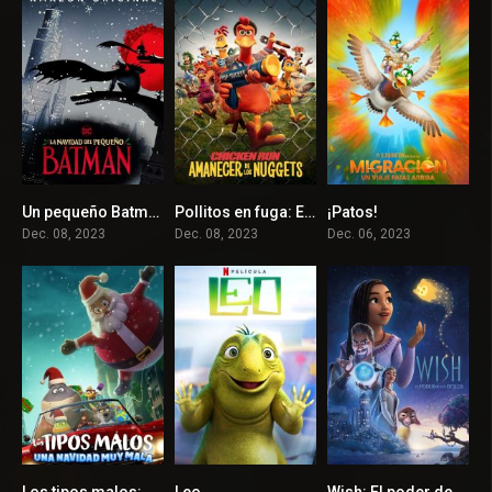
Un pequeño Batman Navideño
Pollitos en fuga: El origen de los nuggets
¡Patos!
6.4
6.4
6.7
Dec. 08, 2023
Dec. 08, 2023
Dec. 06, 2023
Los tipos malos: Una Navidad muy mala
Leo
Wish: El poder de los deseos