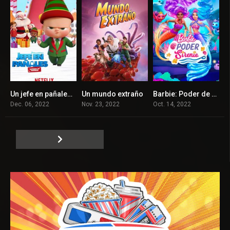
Un jefe en pañales: Especial de Navidad
Un mundo extraño
Barbie: Poder de Sirena
5.3
5.7
5.3
Dec. 06, 2022
Nov. 23, 2022
Oct. 14, 2022