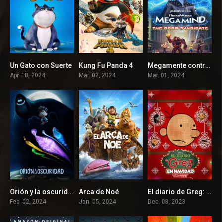
Un Gato con Suerte
Kung Fu Panda 4
Megamente contra el sindicato de Doom
5.9
6.5
2.1
Apr. 18, 2024
Mar. 02, 2024
Mar. 01, 2024
Orión y la oscuridad
Arca de Noé
El diario de Greg: ¡Navidad sin salida!
6.4
4.3
5.9
Feb. 02, 2024
Jan. 05, 2024
Dec. 08, 2023