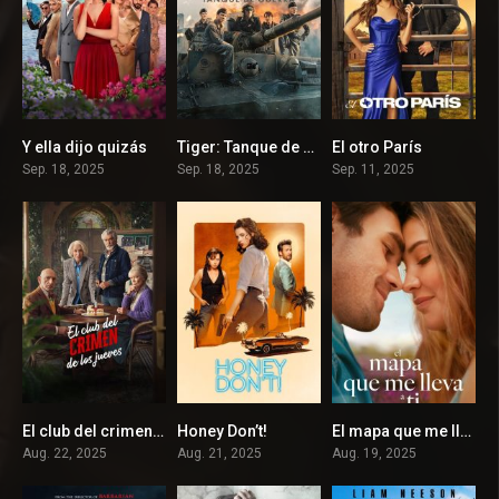
Y ella dijo quizás
Tiger: Tanque de guerra
El otro París
5.1
6.5
6.1
Sep. 18, 2025
Sep. 18, 2025
Sep. 11, 2025
El club del crimen de los jueves
Honey Don’t!
El mapa que me lleva a ti
6.5
5.6
6.2
Aug. 22, 2025
Aug. 21, 2025
Aug. 19, 2025