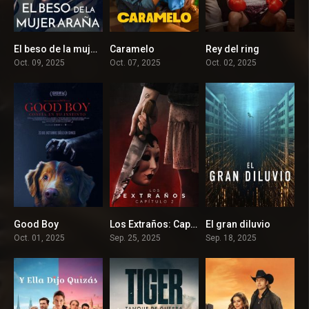
El beso de la mujer araña
Caramelo
Rey del ring
0
7.1
0
Oct. 09, 2025
Oct. 07, 2025
Oct. 02, 2025
Good Boy
Los Extraños: Capítulo 2
El gran diluvio
6.2
4.7
5.4
Oct. 01, 2025
Sep. 25, 2025
Sep. 18, 2025