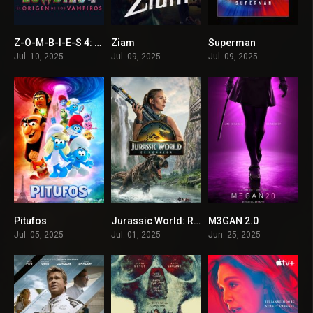
Z-O-M-B-I-E-S 4: El origen de los vampiros
Ziam
Superman
5.5
4.8
7.7
Jul. 10, 2025
Jul. 09, 2025
Jul. 09, 2025
Pitufos
Jurassic World: Renace
M3GAN 2.0
4.3
5.9
6.3
Jul. 05, 2025
Jul. 01, 2025
Jun. 25, 2025