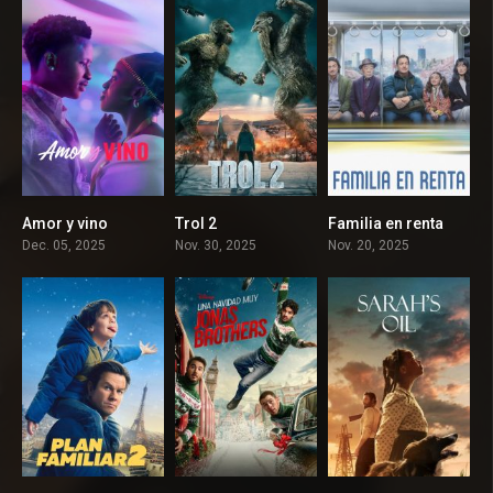
Amor y vino
Trol 2
Familia en renta
5.4
5.3
0
Dec. 05, 2025
Nov. 30, 2025
Nov. 20, 2025