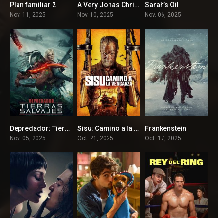
Plan familiar 2
A Very Jonas Christmas Movie
Sarah’s Oil
N/A
0
6.8
Nov. 11, 2025
Nov. 10, 2025
Nov. 06, 2025
Depredador: Tierras salvajes
Sisu: Camino a la venganza
Frankenstein
7.3
6.9
7.6
Nov. 05, 2025
Oct. 21, 2025
Oct. 17, 2025