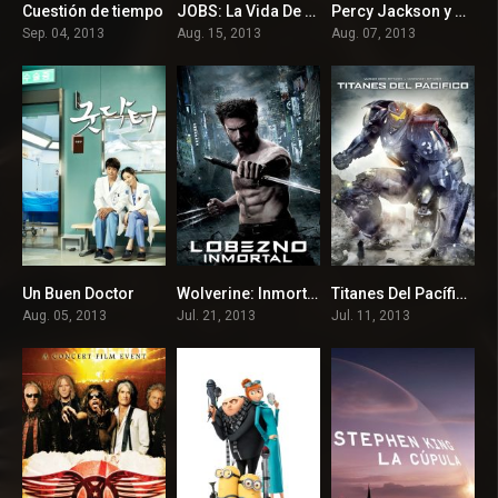
Cuestión de tiempo
JOBS: La Vida De Steve Jobs
Percy Jackson y el mar de los monstruos
7.8
6
5.7
Sep. 04, 2013
Aug. 15, 2013
Aug. 07, 2013
Un Buen Doctor
Wolverine: Inmortal
Titanes Del Pacífico
8.042
6.7
6.9
Aug. 05, 2013
Jul. 21, 2013
Jul. 11, 2013