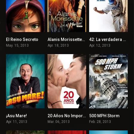
El Reino Secreto
Alanis Morissette: Live at Montreux 2012
42: La verdadera historia de una leyenda americana
6.6
7.6
7.5
May. 15, 2013
Apr. 18, 2013
Apr. 12, 2013
¡Asu Mare!
20 Años No Importan
500 MPH Storm
6.4
6.3
2.3
Apr. 11, 2013
Mar. 06, 2013
Feb. 28, 2013