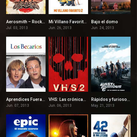
Aerosmith – Rock for the Rising Sun
Mi Villano Favorito 2
Bajo el domo
7.7
7.3
7.2
Jul. 03, 2013
Jun. 26, 2013
Jun. 24, 2013
Aprendices Fuera de Linea
VHS: Las crónicas del miedo 2
Rápidos y furiosos 6
6.3
6
7
Jun. 07, 2013
Jun. 06, 2013
May. 21, 2013