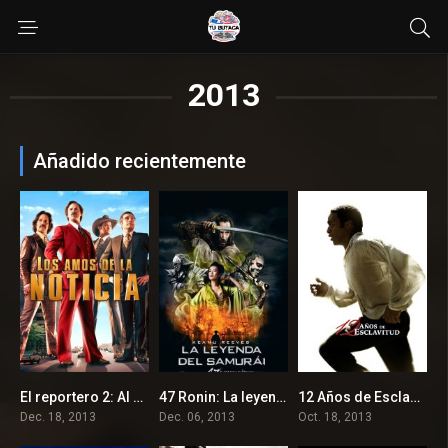
2013
Añadido recientemente
El reportero 2: Al diablo con las noticias
47 Ronin: La leyenda del samurái
12 Años de Esclavitud
6.3
6.2
8.1
Dec. 18, 2013
Dec. 06, 2013
Oct. 18, 2013