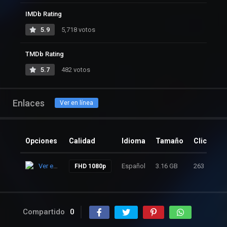
IMDb Rating
5.9
5,718 votos
TMDb Rating
5.7
482 votos
Enlaces
Ver en línea
Opciones
Calidad
Idioma
Tamaño
Clicks
Ver en línea
Español
3.16 GB
263
FHD 1080p
Compartido
0