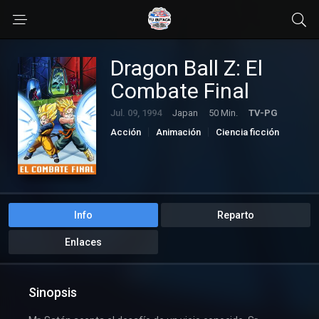
Dragon Ball Z: El
Combate Final
Jul. 09, 1994
Japan
50 Min.
TV-PG
Acción
Animación
Ciencia ficción
FHD 1080p
Películas
Películas Anime
Info
Reparto
Enlaces
Sinopsis