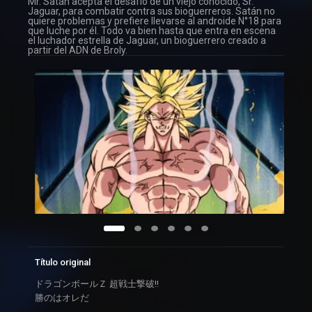
Mr. Satán acepta el desafío de un viejo conocido, Sr.
Jaguar, para combatir contra sus bioguerreros. Satán no
quiere problemas y prefiere llevarse al androide N°18 para
que luche por él. Todo va bien hasta que entra en escena
el luchador estrella de Jaguar, un bioguerrero creado a
partir del ADN de Broly.
Título original
ドラゴンボールＺ 超戦士撃破!!
勝のはオレだ